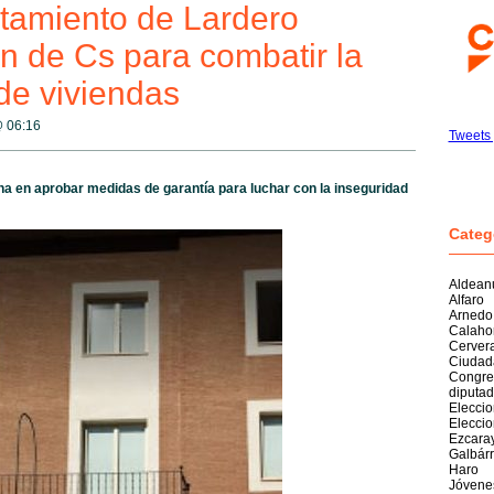
ntamiento de Lardero
n de Cs para combatir la
de viviendas
@
06:16
Tweets 
ana en aprobar medidas de garantía para luchar con la inseguridad
Categ
Aldean
Alfaro
Arnedo
Calaho
Cerver
Ciudad
Congre
diputa
Elecci
Elecci
Ezcara
Galbárr
Haro
Jóvene