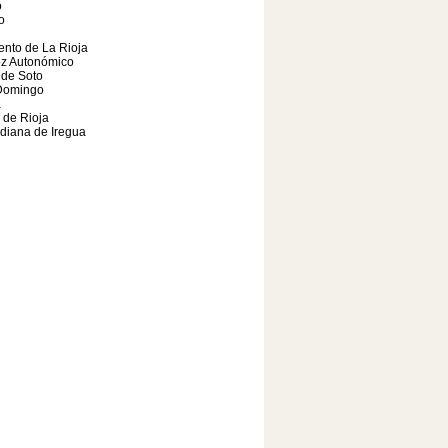
o
o
nto de La Rioja
oz Autonómico
 de Soto
Domingo
a
a de Rioja
diana de Iregua