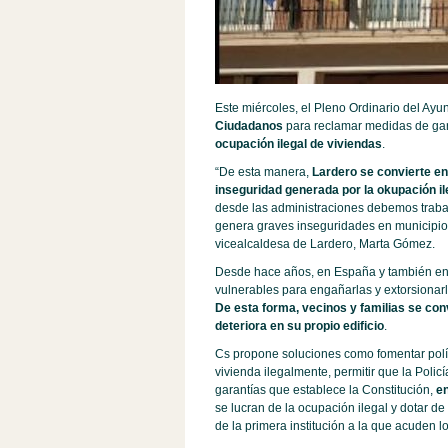
Este miércoles, el Pleno Ordinario del Ay
Ciudadanos
para reclamar medidas de gara
ocupación ilegal de viviendas
.
“De esta manera,
Lardero se convierte en 
inseguridad generada por la okupación il
desde las administraciones debemos trabaj
genera graves inseguridades en municipios,
vicealcaldesa de Lardero, Marta Gómez.
Desde hace años, en España y también en 
vulnerables para engañarlas y extorsionarl
De esta forma, vecinos y familias se con
deteriora en su propio edificio
.
Cs propone soluciones como fomentar polít
vivienda ilegalmente, permitir que la Polic
garantías que establece la Constitución,
en
se lucran de la ocupación ilegal y dotar de
de la primera institución a la que acuden 