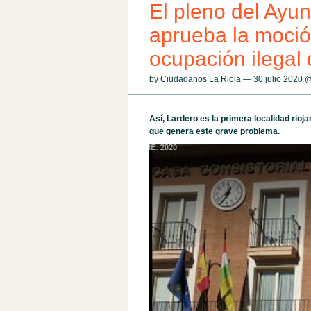
El pleno del Ayu
aprueba la moció
ocupación ilegal 
by Ciudadanos La Rioja — 30 julio 2020 
Así, Lardero es la primera localidad rioj
que genera este grave problema.