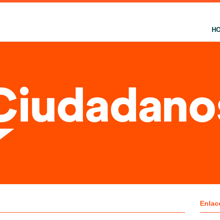
H
Enlac