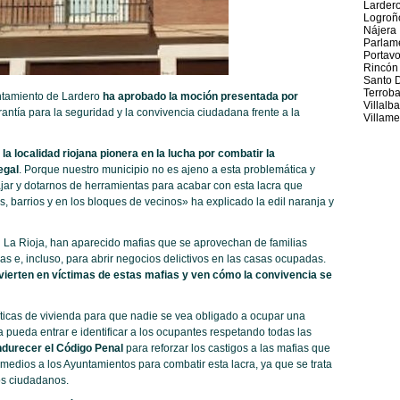
Larder
Logroñ
Nájera
Parlame
Portav
Rincón
Santo 
Terrob
untamiento de Lardero
ha aprobado la moción presentada por
Villalb
ntía para la seguridad y la convivencia ciudadana frente a la
Villame
la localidad riojana pionera en la lucha por combatir la
egal
. Porque nuestro municipio no es ajeno a esta problemática y
ar y dotarnos de herramientas para acabar con esta lacra que
 barrios y en los bloques de vecinos» ha explicado la edil naranja y
La Rioja, han aparecido mafias que se aprovechan de familias
as e, incluso, para abrir negocios delictivos en las casas ocupadas.
vierten en víctimas de estas mafias y ven cómo la convivencia se
icas de vivienda para que nadie se vea obligado a ocupar una
ía pueda entrar e identificar a los ocupantes respetando todas las
durecer el Código Penal
para reforzar los castigos a las mafias que
 medios a los Ayuntamientos para combatir esta lacra, ya que se trata
los ciudadanos.