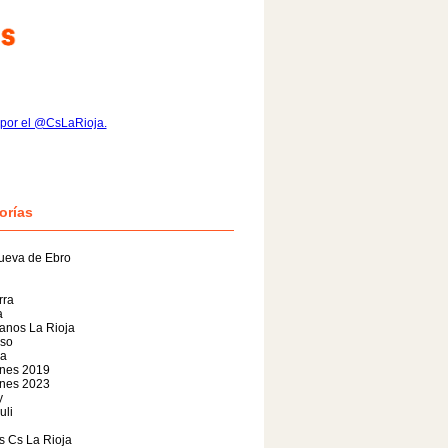
por el @CsLaRioja.
orías
ueva de Ebro
rra
a
anos La Rioja
so
da
ones 2019
ones 2023
y
uli
s Cs La Rioja