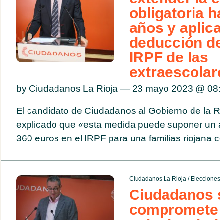
obligatoria h
años y aplic
deducción de
IRPF de las
extraescolar
by Ciudadanos La Rioja — 23 mayo 2023 @
08
El candidato de Ciudadanos al Gobierno de la Ri
explicado que «esta medida puede suponer un a
360 euros en el IRPF para una familias riojana
Ciudadanos La Rioja
/
Eleccione
Ciudadanos 
compromete 