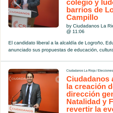
colegio y lud
barrios de Lo
Campillo
by Ciudadanos La Ri
@
11:06
El candidato liberal a la alcaldía de Logroño, E
anunciado sus propuestas de educación, cultur
Ciudadanos La Rioja
/
Eleccione
Ciudadanos 
la creación 
dirección ge
Natalidad y 
revertir la e