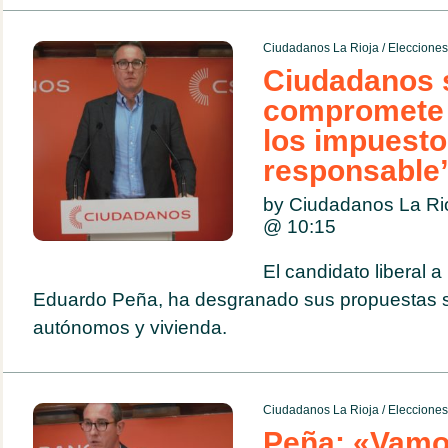
Ciudadanos La Rioja
/
Eleccione
Ciudadanos 
compromete 
los impuest
responsable
by Ciudadanos La Ri
@
10:15
El candidato liberal a
Eduardo Peña, ha desgranado sus propuestas so
autónomos y vivienda.
Ciudadanos La Rioja
/
Eleccione
Peña: «Vamos