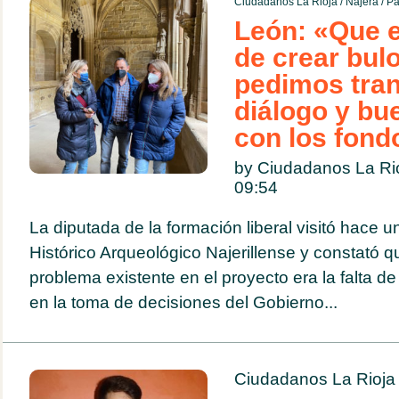
Ciudadanos La Rioja
/
Nájera
/
Pa
León: «Que 
de crear bulo
pedimos tran
diálogo y bu
con los fond
by Ciudadanos La Rio
09:54
La diputada de la formación liberal visitó hace
Histórico Arqueológico Najerillense y constató qu
problema existente en el proyecto era la falta de
en la toma de decisiones del Gobierno...
Ciudadanos La Rioja