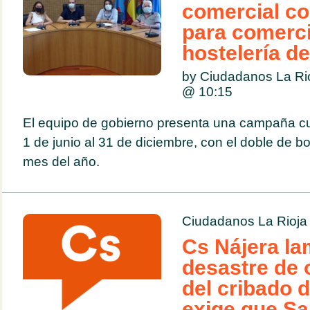
comercial c
para comerci
hostelería de
by Ciudadanos La Ri
@
10:15
El equipo de gobierno presenta una campaña cu
1 de junio al 31 de diciembre, con el doble de b
mes del año.
Ciudadanos La Rioja
Cs Nájera la
desastre de 
del cribado d
exige que S