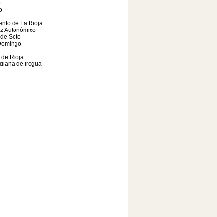
o
o
nto de La Rioja
oz Autonómico
 de Soto
Domingo
a
a de Rioja
diana de Iregua