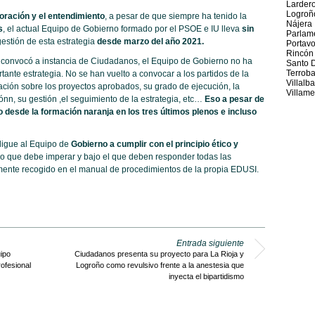
Larder
Logroñ
oración y el entendimiento
, a pesar de que siempre ha tenido la
Nájera
s
, el actual Equipo de Gobierno formado por el PSOE e IU lleva
sin
Parlame
estión de esta estrategia
desde marzo del año 2021.
Portav
Rincón
 convocó a instancia de Ciudadanos, el Equipo de Gobierno no ha
Santo 
Terrob
tante estrategia. No se han vuelto a convocar a los partidos de la
Villalb
ación sobre los proyectos aprobados, su grado de ejecución, la
Villame
ón
n, su gesti
ón ,el seguimiento de la estrategia, etc…
Eso a pesar de
 desde la formación naranja en los tres últimos plenos e incluso
ligue al Equipo de
Gobierno a cumplir con el principio ético y
pio que debe imperar y bajo el que deben responder todas las
mente recogido en el manual de procedimientos de la propia EDUSI.
Entrada siguiente
ipo
Ciudadanos presenta su proyecto para La Rioja y
ofesional
Logroño como revulsivo frente a la anestesia que
inyecta el bipartidismo