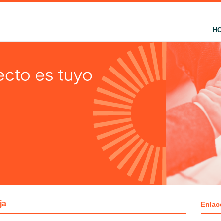
H
ja
Enlac