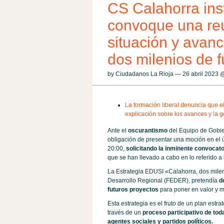
CS Calahorra ins
convoque una reu
situación y avan
dos milenios de f
by Ciudadanos La Rioja — 26 abril 2023
La formación liberal denuncia que e
explicación sobre los avances y la 
Ante el
oscurantismo
del Equipo de Gobie
obligación de presentar una moción en el úl
20:00,
solicitando la inminente convocato
que se han llevado a cabo en lo referido a
La Estrategia EDUSI «Calahorra, dos milen
Desarrollo Regional (FEDER), pretendía
d
futuros proyectos
para poner en valor y m
Esta estrategia es el fruto de un plan estrat
trav
é
s de un
proceso participativo de tod
agentes sociales y partidos políticos.