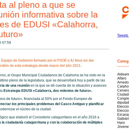
ta al pleno a que se
nión informativa sobre la
ces de EDUSI «Calahorra,
uturo»
Tweets 
 @
07:59
l Equipo de Gobierno formado por el PSOE e IU lleva sin dar
Categ
gestión de esta estrategia desde marzo del año 2021.
Aldean
rno, el Grupo Municipal Ciudadanos de Calahorra se ha visto en la
Alfaro
timo pleno de la legislatura, que se desarrollará hoy a partir de las
Arnedo
ria de una reunión
en la que se dé cuenta de la situación y avances
Calaho
Cerver
 la
Estrategia EDUSI «Calahorra, dos milenios de futuro».
Ciudad
Congre
ios de futuro», financiada al 50% por el Fondo Europeo de
diputa
etectar los principales problemas del Casco Antiguo y planificar
Elecci
odernizar el núcleo de la ciudad.
Elecci
Ezcara
é
gico que elaboró el Consistorio calagurritano en el año 2016 a
Galbárr
a la ciudadanía calagurritana y con la colaboració
n de
múltiples
Haro
Jóvene