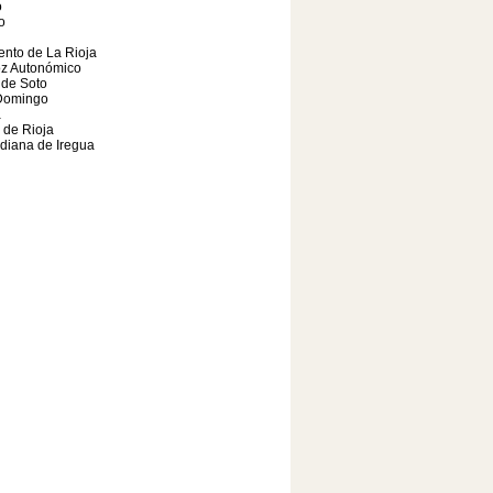
o
o
nto de La Rioja
oz Autonómico
 de Soto
Domingo
a
a de Rioja
diana de Iregua