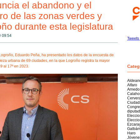
ncia el abandono y el
ro de las zonas verdes y
ño durante esta legislatura
@
09:54
Tweets 
e Logroño, Eduardo Peña, ha presentado los datos de la encuesta de
pieza urbana de 69 ciudades, en la que Logroño registra la mayor
Categ
9 al 17º en 2023.
Aldean
Alfaro
Arnedo
Calaho
Cerver
Ciudad
Congre
diputa
Elecci
Elecci
Ezcara
Galbárr
Haro
Jóvene