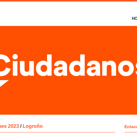
H
nes 2023
/
Logroño
Enlac