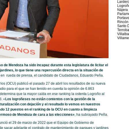
Larder
Logroñ
Nájera
Parlame
Portav
Rincón
Santo 
Terrob
Villalb
Villame
 de Mendoza ha sido incapaz durante esta legislatura de licitar el
rdines, lo que tiene una repercusión directa en la situación de
o, en rueda de prensa, el candidato de Ciudadanos, Eduardo Peña.
os (OCU) publicó el pasado 27 de abril los resultados de su nueva
dio para el que se han tenido en cuenta la opinión de 6.863
 determina que la mayor caída en ese ranking la ostenta Logroño al
3. «
Los logroñeses no están contentos con la gestión de la
turalización con dejación y el resultado lo vemos en nuestros
do 12 puestos en el ranking de la OCU en cuanto a limpieza
 Hermoso de Mendoza de cara a las elecciones»
, ha subrayado Peña.
nció el 29 de marzo de 2022 que el Equipo de Gobierno de
 sacar adelante el contrato de mantenimiento de parques y jardines