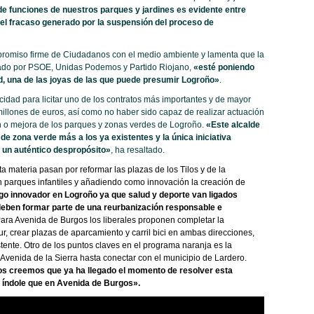
e funciones de nuestros parques y jardines es evidente entre
del fracaso generado por la suspensión del proceso de
promiso firme de Ciudadanos con el medio ambiente y lamenta que la
mado por PSOE, Unidas Podemos y Partido Riojano,
«esté poniendo
ad, una de las joyas de las que puede presumir Logroño»
.
ad para licitar uno de los contratos más importantes y de mayor
millones de euros, así como no haber sido capaz de realizar actuación
ón o mejora de los parques y zonas verdes de Logroño.
«Este alcalde
e zona verde más a los ya existentes y la única iniciativa
 un auténtico despropósito»
, ha resaltado.
a materia pasan por reformar las plazas de los Tilos y de la
n parques infantiles y añadiendo como innovación la creación de
o innovador en Logroño ya que salud y deporte van ligados
eben formar parte de una reurbanización responsable e
 Para Avenida de Burgos los liberales proponen completar la
r, crear plazas de aparcamiento y carril bici en ambas direcciones,
tente. Otro de los puntos claves en el programa naranja es la
 Avenida de la Sierra hasta conectar con el municipio de Lardero.
s creemos que ya ha llegado el momento de resolver esta
 índole que en Avenida de Burgos».