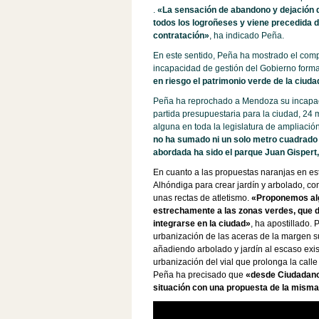
.
«La sensación de abandono y dejación d
todos los logroñeses y viene precedida 
contratación»
, ha indicado Peña.
En este sentido, Peña ha mostrado el com
incapacidad de gestión del Gobierno for
en riesgo el patrimonio verde de la ciud
Peña ha reprochado a Mendoza su incapacid
partida presupuestaria para la ciudad, 24 
alguna en toda la legislatura de ampliaci
no ha sumado ni un solo metro cuadrado d
abordada ha sido el parque Juan Gispert,
En cuanto a las propuestas naranjas en est
Alhóndiga para crear jardín y arbolado, co
unas rectas de atletismo.
«Proponemos alg
estrechamente a las zonas verdes, que d
integrarse en la ciudad»
, ha apostillado.
urbanización de las aceras de la margen su
añadiendo arbolado y jardín al escaso exis
urbanización del vial que prolonga la calle
Peña ha precisado que
«desde Ciudadano
situación con una propuesta de la misma