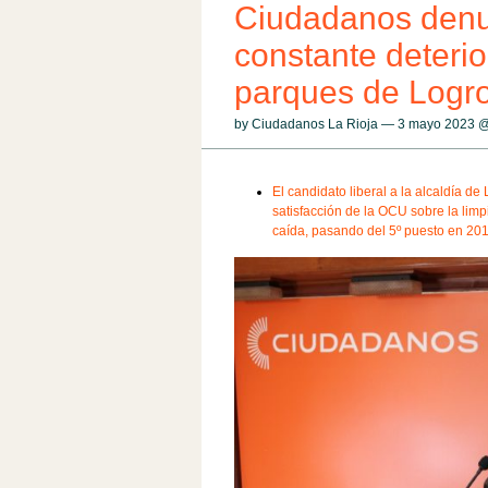
Ciudadanos denu
constante deterio
parques de Logro
by Ciudadanos La Rioja — 3 mayo 2023 
El candidato liberal a la alcaldía d
satisfacción de la OCU sobre la lim
caída, pasando del 5º puesto en 201