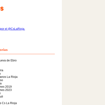
por el @CsLaRioja.
orías
ueva de Ebro
rra
a
anos La Rioja
so
da
ones 2019
ones 2023
y
uli
s Cs La Rioja