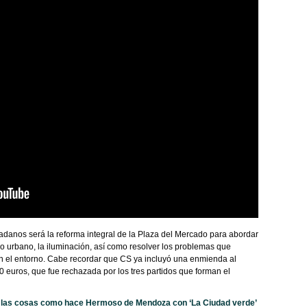
adanos será la reforma integral de la Plaza del Mercado para abordar
io urbano, la iluminación, así como resolver los problemas que
en el entorno. Cabe recordar que CS ya incluyó una enmienda al
 euros, que fue rechazada por los tres partidos que forman el
 las cosas como hace Hermoso de Mendoza con ‘La Ciudad verde’