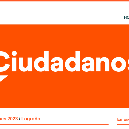
H
nes 2023
/
Logroño
Enlac