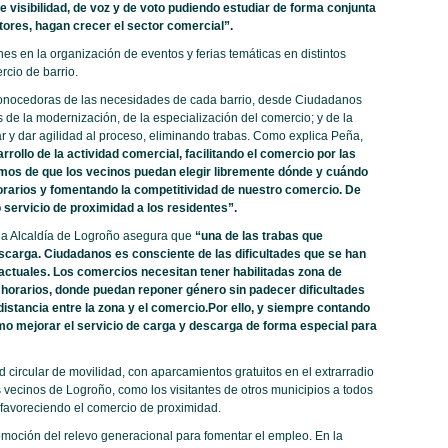
 visibilidad, de voz y de voto pudiendo estudiar de forma conjunta
tores, hagan crecer el sector comercial”.
es en la organización de eventos y ferias temáticas en distintos
rcio de barrio.
onocedoras de las necesidades de cada barrio, desde Ciudadanos
de la modernización, de la especialización del comercio; y de la
tar y dar agilidad al proceso, eliminando trabas. Como explica Peña,
rollo de la actividad comercial, facilitando el comercio por las
mos de que los vecinos puedan elegir libremente dónde y cuándo
orarios y fomentando la competitividad de nuestro comercio. De
servicio de proximidad a los residentes”.
 la Alcaldía de Logroño asegura que
“una de las trabas que
scarga. Ciudadanos es consciente de las dificultades que se han
actuales. Los comercios necesitan tener habilitadas zona de
orarios, donde puedan reponer género sin padecer dificultades
a distancia entre la zona y el comercio.Por ello, y siempre contando
mo mejorar el servicio de carga y descarga de forma especial para
circular de movilidad, con aparcamientos gratuitos en el extrarradio
s vecinos de Logroño, como los visitantes de otros municipios a todos
, favoreciendo el comercio de proximidad.
moción del relevo generacional para fomentar el empleo. En la