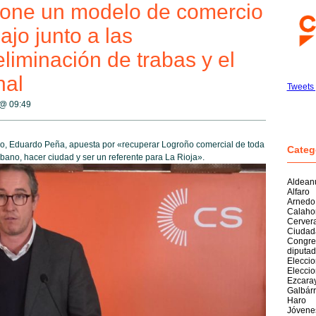
one un modelo de comercio
ajo junto a las
eliminación de trabas y el
nal
Tweets 
 @
09:49
roño, Eduardo Peña, apuesta por «recuperar Logroño comercial de toda
Categ
urbano, hacer ciudad y ser un referente para La Rioja».
Aldean
Alfaro
Arnedo
Calaho
Cerver
Ciudad
Congre
diputa
Elecci
Elecci
Ezcara
Galbárr
Haro
Jóvene