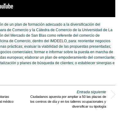
 de un plan de formación adecuado a la diversificación del
mara de Comercio y la Cátedra de Comercio de la Universidad de La
ión del Mercado de San Blas como referente del comercio de
icina de Comercio, dentro del IMDEELO, para: reorientar negocios
enas prácticas; evaluar la viabilidad de las propuestas presentadas;
egocios comerciales; formar e informar sobre la puesta en marcha de
das europeas; elaborar un plan de empoderamiento del comerciante;
talización y planes de búsqueda de clientes; o establecer sinergias e
Entrada siguiente
tarias
Ciudadanos apuesta por ampliar a 50 las plazas de
al médico
los centros de día y en los talleres ocupacionales y
diversificar su tipología