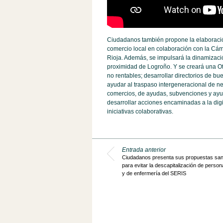
Ciudadanos también propone la elaboración
comercio local en colaboración con la Cá
Rioja. Además, se impulsará la dinamizac
proximidad de Logroño. Y se creará una Of
no rentables; desarrollar directorios de bu
ayudar al traspaso intergeneracional de n
comercios, de ayudas, subvenciones y ayu
desarrollar acciones encaminadas a la digi
iniciativas colaborativas.
Entrada anterior
Ciudadanos presenta sus propuestas sani
para evitar la descapitalización de person
y de enfermería del SERIS