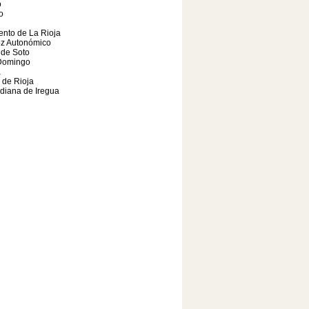
o
o
nto de La Rioja
oz Autonómico
 de Soto
Domingo
a
a de Rioja
diana de Iregua