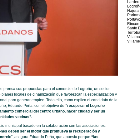
Larder
Logroñ
Nájera
Parlame
Portav
Rincón
Santo 
Terrob
Villalb
Villame
 prensa sus propuestas para el comercio de Logroño, un sector
 planes locales de dinamización que favorezcan la especialización y
cional para generar empleo. Todo ello, como explica el candidato de la
roño, Eduardo Peña, con el objetivo de
“recuperar el Logroño
ciamiento comercial del centro urbano, hacer ciudad y ser un
unidades vecinas”.
 municipal basado en la colaboración con las asociaciones.
nes deben ser el motor que promueva la recuperación y
mercio
”, asegura Eduardo Peña, que apuesta porque
“las