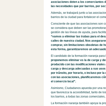
asociaciones doten a los comerciantes de
las necesidades que por barrios, por sec
Además, se trabajará junto a las asociacion
barrios de la ciudad para fortalecer el come
Consciente de que las asociaciones son c
se considera que deben ser las promotoras 
gestión de las líneas de ayuda, para facili
“vamos a eliminar las trabas para el desar
calles de nuestra ciudad. Nos asegurare
comprar, sin limitaciones obsoletas de h
esta forma, garantizaremos un adecuado 
El candidato de la formación naranja para
proponemos eliminar es la de carga y de
producido con las modificaciones viales 
carga y descarga adecuadas a sus usos h
por tránsito, por horario, o incluso por l
con las asociaciones, planificaremos có
el comercio local”.
Asimismo, Ciudadanos apuesta por una red 
que favorezca la accesibilidad, tanto de lo
los barrios, a todas las zonas comerciales
La formación naranja también apoya la pro