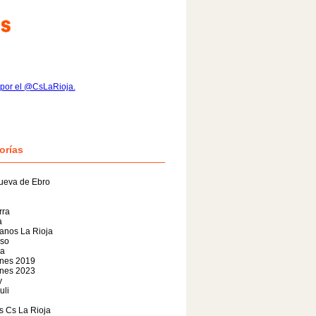
por el @CsLaRioja.
orías
ueva de Ebro
rra
a
anos La Rioja
so
da
ones 2019
ones 2023
y
uli
s Cs La Rioja