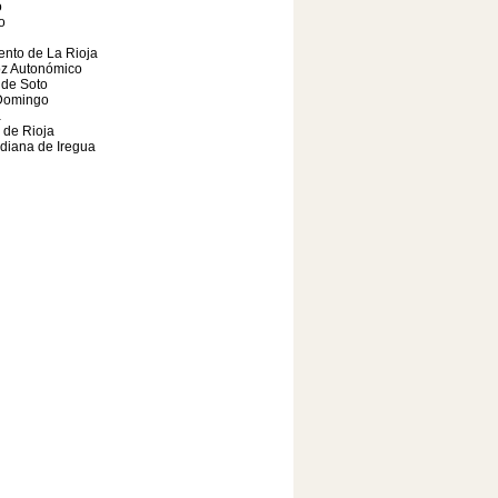
o
o
nto de La Rioja
oz Autonómico
 de Soto
Domingo
a
a de Rioja
diana de Iregua