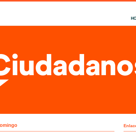
H
Domingo
Enlac