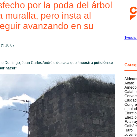
fecho por la poda del árbol
 muralla, pero insta al
eguir avanzando en su
Tweets 
8 @
10:07
nto Domingo, Juan Carlos Andrés, destaca que
“nuestra petición se
Categ
por hacer”
.
Aldean
Alfaro
Arnedo
Calaho
Cerver
Ciudad
Congre
diputa
Elecci
Elecci
Ezcara
Galbárr
Haro
Jóvene