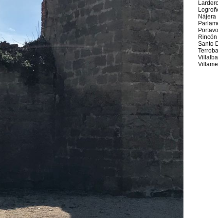
Larder
Logroñ
Nájera
Parlame
Portav
Rincón
Santo 
Terrob
Villalb
Villame