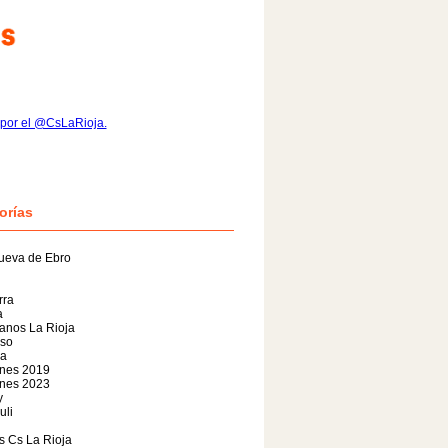
por el @CsLaRioja.
orías
ueva de Ebro
rra
a
anos La Rioja
so
da
ones 2019
ones 2023
y
uli
s Cs La Rioja