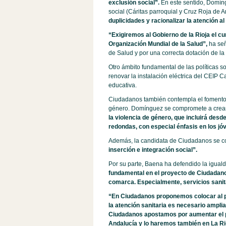
exclusión social”.
En este sentido, Domíng
social (Cáritas parroquial y Cruz Roja de 
duplicidades y racionalizar la atención a
“
Exigiremos al Gobierno de la Rioja el c
Organización Mundial de la Salud”,
ha se
de Salud y por una correcta dotación de l
Otro ámbito fundamental de las políticas
renovar la instalación eléctrica del CEIP C
educativa.
Ciudadanos también contempla el fomento d
género. Domínguez se compromete a crea
la violencia de género, que incluirá des
redondas, con especial énfasis en los jó
Además, la candidata de Ciudadanos se co
inserción e integración social”.
Por su parte, Baena ha defendido la iguald
fundamental en el proyecto de Ciudadano
comarca. Especialmente, servicios sanit
“En Ciudadanos proponemos colocar al pa
la atención sanitaria es necesario ampli
Ciudadanos apostamos por aumentar el pr
Andalucía y lo haremos también en La Ri