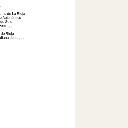
o
o
nto de La Rioja
oz Autonómico
 de Soto
Domingo
a
a de Rioja
diana de Iregua