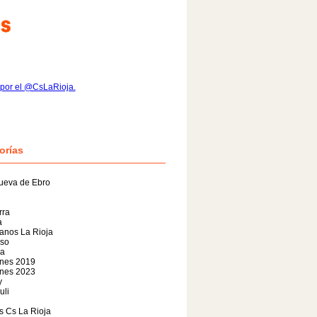
por el @CsLaRioja.
orías
ueva de Ebro
rra
a
anos La Rioja
so
da
ones 2019
ones 2023
y
uli
s Cs La Rioja