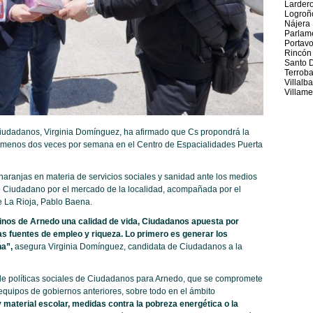
Larder
Logroñ
Nájera
Parlame
Portav
Rincón
Santo 
Terrob
Villalb
Villame
Ciudadanos, Virginia Domínguez, ha afirmado que Cs propondrá la
l menos dos veces por semana en el Centro de Espacialidades Puerta
ranjas en materia de servicios sociales y sanidad ante los medios
o Ciudadano por el mercado de la localidad, acompañada por el
e La Rioja, Pablo Baena.
cinos de Arnedo una
calidad de vida,
Ciudadanos apuesta por
as fuentes de empleo y riqueza.
Lo primero es generar los
na”
,
asegura Virginia Domínguez, candidata de Ciudadanos a la
e políticas sociales de Ciudadanos para Arnedo, que se compromete
equipos de gobiernos anteriores, sobre todo en el ámbito
material escolar, medidas contra la pobreza energética o la