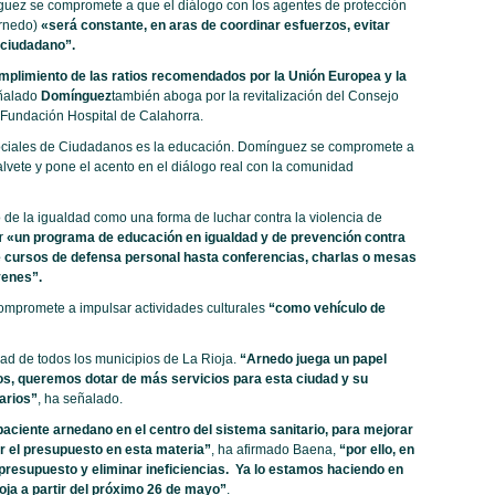
uez se compromete a que el diálogo con los agentes de protección
Arnedo)
«será constante, en aras de coordinar esfuerzos, evitar
l ciudadano”.
umplimiento de las ratios recomendados por la Unión Europea y la
ñalado
Domínguez
también aboga por la revitalización del Consejo
a Fundación Hospital de Calahorra.
 sociales de Ciudadanos es la educación. Domínguez se compromete a
alvete y pone el acento en el diálogo real con la comunidad
e la igualdad como una forma de luchar contra la violencia de
r
«un programa de educación en igualdad y de prevención contra
de cursos de defensa personal hasta conferencias, charlas o mesas
venes”.
mpromete a impulsar actividades culturales
“como vehículo de
ad de todos los municipios de La Rioja.
“Arnedo juega un papel
s, queremos dotar de más servicios para esta ciudad y su
arios”
, ha señalado.
ciente arnedano en el centro del sistema sanitario, para mejorar
ar el presupuesto en esta materia”
, ha afirmado Baena,
“por ello, en
esupuesto y eliminar ineficiencias. Ya lo estamos haciendo en
oja a partir del próximo 26 de mayo”
.