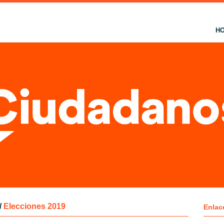
H
/
Elecciones 2019
Enlac