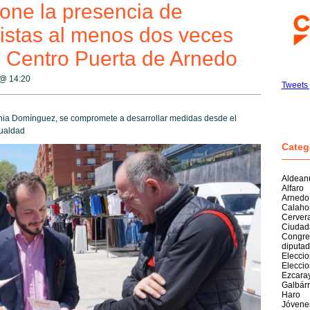
one la presencia de
istas al menos dos veces
 Centro Puerta de Arnedo
 @
14:20
Tweets 
ginia Domínguez, se compromete a desarrollar medidas desde el
igualdad
Categ
Aldean
Alfaro
Arnedo
Calaho
Cerver
Ciudad
Congre
diputa
Elecci
Elecci
Ezcara
Galbárr
Haro
Jóvene