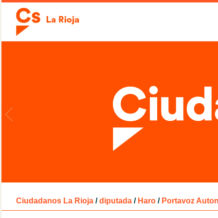
Ciudadanos La Rioja
/
diputada
/
Haro
/
Portavoz Auto