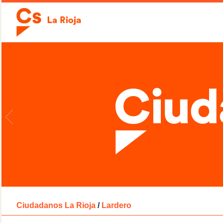
Ciudadanos La Rioja
/
Lardero