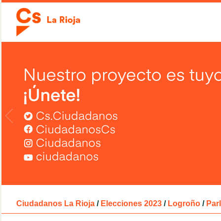
Ciudadanos La Rioja
/
Elecciones 2023
/
Logroño
/
Par