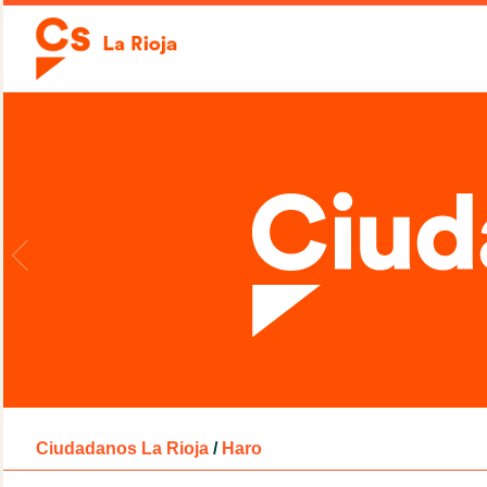
Ciudadanos La Rioja
/
Haro