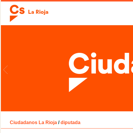
Ciudadanos La Rioja
/
diputada