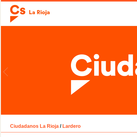
Ciudadanos La Rioja
/
Lardero