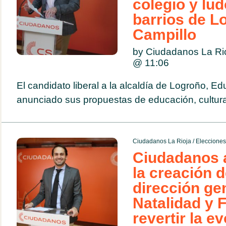
colegio y lud
barrios de Lo
Campillo
by Ciudadanos La Ri
@
11:06
El candidato liberal a la alcaldía de Logroño, E
anunciado sus propuestas de educación, cultur
Ciudadanos La Rioja
/
Eleccione
Ciudadanos 
la creación 
dirección ge
Natalidad y 
revertir la e