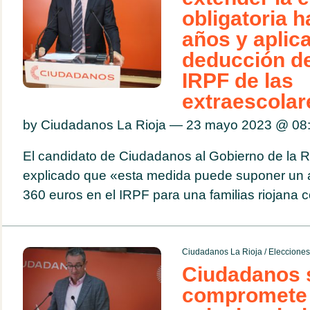
obligatoria h
años y aplic
deducción de
IRPF de las
extraescolar
by Ciudadanos La Rioja — 23 mayo 2023 @
08
El candidato de Ciudadanos al Gobierno de la Ri
explicado que «esta medida puede suponer un a
360 euros en el IRPF para una familias riojana
Ciudadanos La Rioja
/
Eleccione
Ciudadanos 
compromete 