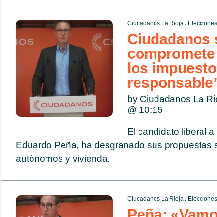
Ciudadanos La Rioja
/
Eleccione
Ciudadanos 
compromete 
los impuest
responsable
by Ciudadanos La Ri
@
10:15
El candidato liberal a
Eduardo Peña, ha desgranado sus propuestas so
autónomos y vivienda.
Ciudadanos La Rioja
/
Eleccione
Peña: «Vamos