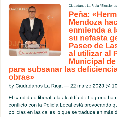
Ciudadanos La Rioja
/
Eleccione
Peña: «Herm
Mendoza hac
enmienda a la
su nefasta ge
Paseo de Las
al utilizar al
Municipal de
para subsanar las deficiencia
obras»
by Ciudadanos La Rioja — 22 marzo 2023 @
10
El candidato liberal a la alcaldía de Logroño ha 
conflicto con la Policía Local está provocando
policías en las calles lo que se traduce en más