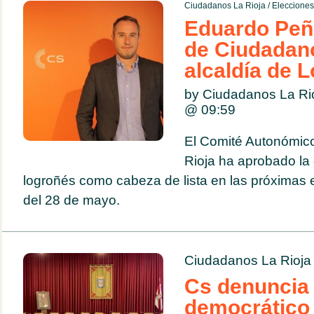
Ciudadanos La Rioja
/
Eleccione
Eduardo Peñ
de Ciudadano
alcaldía de 
by Ciudadanos La Ri
@
09:59
El Comité Autonómic
Rioja ha aprobado la 
logroñés como cabeza de lista en las próximas 
del 28 de mayo.
Ciudadanos La Rioja
Cs denuncia e
democrático 